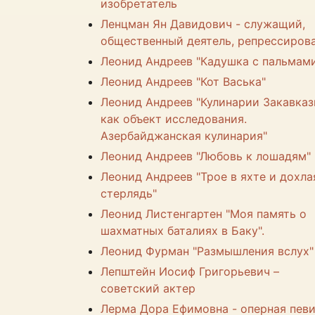
изобретатель
Ленцман Ян Давидович - служащий,
общественный деятель, репрессиров
Леонид Андреев "Кадушка с пальмам
Леонид Андреев "Кот Васька"
Леонид Андреев "Кулинарии Закавказ
как объект исследования.
Азербайджанская кулинария"
Леонид Андреев "Любовь к лошадям"
Леонид Андреев "Трое в яхте и дохла
стерлядь"
Леонид Листенгартен "Моя память о
шахматных баталиях в Баку".
Леонид Фурман "Размышления вслух"
Лепштейн Иосиф Григорьевич –
советский актер
Лерма Дора Ефимовна - оперная пев