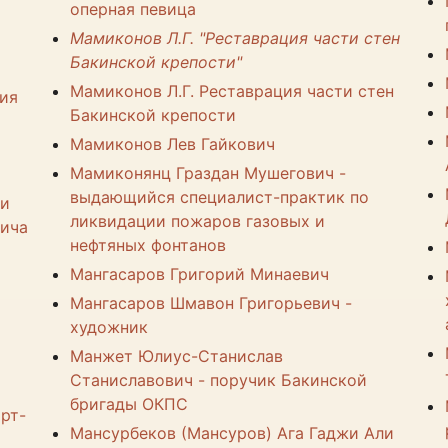
оперная певица
Мамиконов Л.Г. "Реставрация части стен
Бакинской крепости"
Мамиконов Л.Г. Реставрация части стен
ия
Бакинской крепости
Мамиконов Лев Гайкович
Мамиконянц Граздан Мушегович -
выдающийся специалист-практик по
 и
ликвидации пожаров газовых и
вича
нефтяных фонтанов
Мангасаров Григорий Минаевич
Мангасаров Шмавон Григорьевич -
художник
Манжет Юлиус-Станислав
Станиславович - поручик Бакинской
бригады ОКПС
рт-
Мансурбеков (Мансуров) Ага Гаджи Али