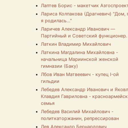
Лаптев Борис - макетчик Азгоспроек
Лариса Колпакова (Драгневич) "Дом, 
я родилась…"
Ларичев Александр Иванович —
Партийный и Советский функционер.
Латкин Владимир Михайлович
Латкина Магдалина Михайловна -
начальница Мариинской женской
гимназии (Баку)
Лбов Иван Матвеевич - купец I-ой
гильдии
Лебедев Александр Иванович и Яков
Клавдия Гавриловна - красноармейск
семья
Лебедев Василий Михайлович -
политкаторжанин, репрессирован
Лев Александр Бернардович