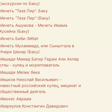
(экскурсия по Баку)
Мечеть "Таза Пир". Баку
Мечеть "Таза Пир" (Баку)
Мечеть Ашумова - Мечеть Имама
Хусейна (Баку)
Мечеть Биби-Эйбат
Мечеть Мухаммеда, или Сыныггала в
Ичери Шехер (Баку)
Мешади Мамед Багир Гаджи Али Акпер
оглы - купец и мореплаватель
Мешади Мелик бека
Мешков Николай Васильевич -
известный российский купец, меценат и
общественный деятель
Меюхес Авраам
Мзареулов Константин Давидович