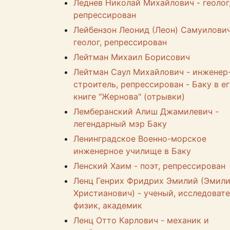
Леднев Николай Михайлович - геолог
репрессирован
Лейбензон Леонид (Леон) Самуилович
геолог, репрессирован
Лейтман Михаил Борисович
Лейтман Саул Михайлович - инженер
строитель, репрессирован - Баку в е
книге "Жернова" (отрывки)
Лемберанский Алиш Джамилевич -
легендарный мэр Баку
Ленинградское Военно-морское
инженерное училище в Баку
Ленский Хаим - поэт, репрессирован
Ленц Генрих Фридрих Эмилий (Эмил
Христианович) - ученый, исследовате
физик, академик
Ленц Отто Карлович - механик и