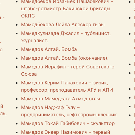
Мамедбеков Ирза-Бек Пашабекович -
,
штабс-ротмистр Бакинской бригады
ОКПС
 -
Мамедбекова Лейла Алескер гызы
Мамедкулизаде Джалил - публицист,
журналист.
-
Мамедов Алтай. Бомба
го
Мамедов Алтай. Бомба (окончание).
Мамедов Исрафил - герой Советского
Союза
Мамедов Керим Панахович – физик,
профессор, преподаватель АГУ и АПИ
Мамедов Мамед-ага Ахмед оглы
ий
Мамедов Наджаф Гулу –
ль,
предприниматель, нефтепромышленник
Мамедов Токай Габибович - скульптор
Мамедов Энвер Назимович - первый