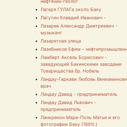
нефтяник-геолог
Лагеря ГУЛАГа около Баку
Лагутин Клавдий Иванович -
Лазарев Александр Дмитриевич -
музыкант
Лазаретная улица
Лазебников Ефим – нефтепромышлен
Ламберт Аксель Борисович -
заведующий Бакинскими заводами
Товарищества бр. Нобель
Ландау-Гаркави Любовь Вениаминовн
врач
Ландау Давид - предприниматель
Ландау Давид Львович -
предприниматель
Ланкренон Мари-Поль Матье и его
фотографии Баку (1891г.)