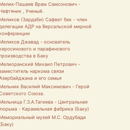
Мелик-Пашаев Врам Самсонович -
Нефтяник , Ученый.
Меликов (Зардаби) Сафвет бек - член
делегации АДР на Версальской мирной
конференции
Меликов Джавад - основатель
керосинового и парафинового
производства в Баку
Мелиоранский Михаил Петрович -
заместитель наркома связи
Азербайджана и его семья
Мельник Василий Максимович - Герой
Советского Союза.
Мельница Г.З.А.Тагиева - Центральная
тюрьма - Карамельная фабрика (Баку)
Мемориальный музей М.С. Ордубади
(Баку)