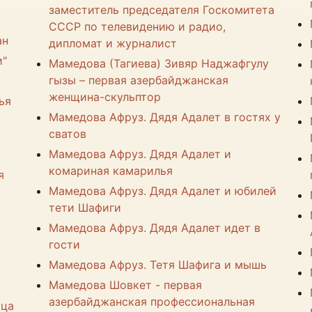
заместитель председателя Госкомитета
СССР по телевидению и радио,
ан
дипломат и журналист
и"
Мамедова (Тагиева) Зивяр Наджафгулу
гызы – первая азербайджанская
женщина-скульптор
ья
Мамедова Афруз. Дядя Адалет в гостях у
сватов
Мамедова Афруз. Дядя Адалет и
комариная камарилья
я
Мамедова Афруз. Дядя Адалет и юбилей
тети Шафиги
Мамедова Афруз. Дядя Адалет идет в
гости
Мамедова Афруз. Тетя Шафига и мышь
Мамедова Шовкет - первая
азербайджанская профессиональная
ица