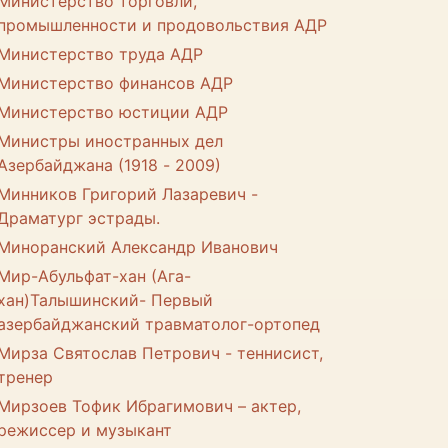
Министерство торговли,
промышленности и продовольствия АДР
Министерство труда АДР
Министерство финансов АДР
Министерство юстиции АДР
Министры иностранных дел
Азербайджана (1918 - 2009)
Минников Григорий Лазаревич -
Драматург эстрады.
Миноранский Александр Иванович
Мир-Абульфат-хан (Ага-
хан)Талышинский- Первый
азербайджанский травматолог-ортопед
Мирза Святослав Петрович - теннисист,
тренер
Мирзоев Тофик Ибрагимович – актер,
режиссер и музыкант