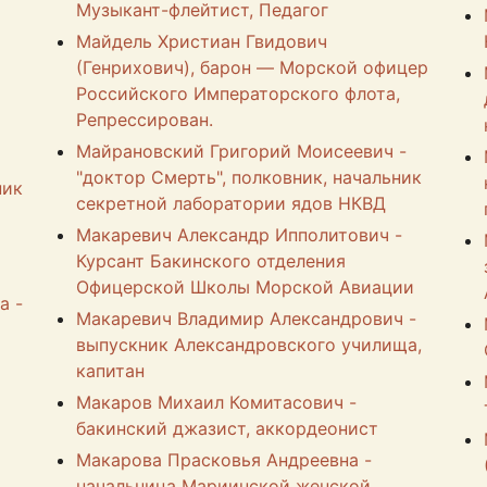
Музыкант-флейтист, Педагог
Майдель Христиан Гвидович
(Генрихович), барон — Морской офицер
Российского Императорского флота,
Репрессирован.
Майрановский Григорий Моисеевич -
"доктор Смерть", полковник, начальник
ник
секретной лаборатории ядов НКВД
Макаревич Александр Ипполитович -
Курсант Бакинского отделения
Офицерской Школы Морской Авиации
а -
Макаревич Владимир Александрович -
выпускник Александровского училища,
капитан
Макаров Михаил Комитасович -
бакинский джазист, аккордеонист
Макарова Прасковья Андреевна -
начальница Мариинской женской