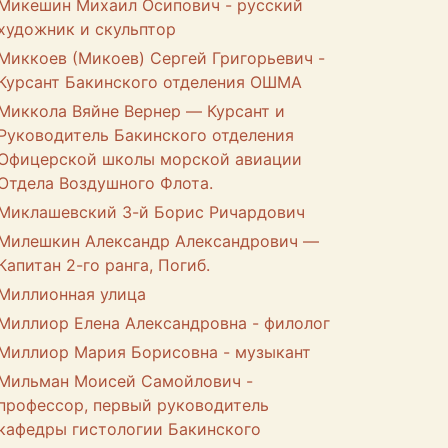
Микешин Михаил Осипович - русский
художник и скульптор
Миккоев (Микоев) Сергей Григорьевич -
Курсант Бакинского отделения ОШМА
Миккола Вяйне Вернер — Курсант и
Руководитель Бакинского отделения
Офицерской школы морской авиации
Отдела Воздушного Флота.
Миклашевский 3-й Борис Ричардович
Милешкин Александр Александрович —
Капитан 2-го ранга, Погиб.
Миллионная улица
Миллиор Елена Александровна - филолог
Миллиор Мария Борисовна - музыкант
Мильман Моисей Самойлович -
профессор, первый руководитель
кафедры гистологии Бакинского