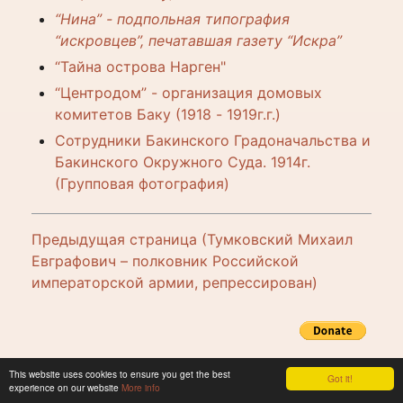
“Нина” - подпольная типография
“искровцев”, печатавшая газету “Искра”
“Тайна острова Нарген"
“Центродом” - организация домовых
комитетов Баку (1918 - 1919г.г.)
Сотрудники Бакинского Градоначальства и
Бакинского Окружного Суда. 1914г.
(Групповая фотография)
Предыдущая страница (Тумковский Михаил
Евграфович – полковник Российской
императорской армии, репрессирован)
This website uses cookies to ensure you get the best
Got it!
experience on our website
More info