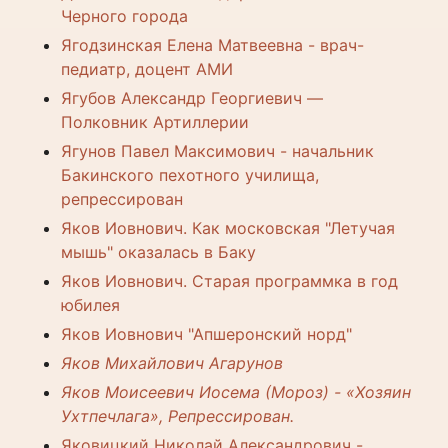
Черного города
Ягодзинская Елена Матвеевна - врач-
педиатр, доцент АМИ
Ягубов Александр Георгиевич —
Полковник Артиллерии
Ягунов Павел Максимович - начальник
Бакинского пехотного училища,
репрессирован
Яков Иовнович. Как московская "Летучая
мышь" оказалась в Баку
Яков Иовнович. Старая программка в год
юбилея
Яков Иовнович "Апшеронский норд"
Яков Михайлович Агарунов
Яков Моисеевич Иосема (Мороз) - «Хозяин
Ухтпечлага», Репрессирован.
Яковицкий Николай Александрович -