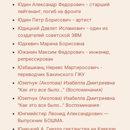
Юдин Александр Федорович - старший
лейтенант, погиб на фронте
Юдин Петр Борисович - артист
Юдицкий Давлет Исламович - один из
создателей советской ЭВМ
Юдкевич Марина Борисовна
Южанин Максим Федорович - инженер,
репрессирован
Юзбашианц Нереес Мартиросович -
переводчик Бакинского ГЖУ
Юзепчук (Акопова) Изабелла Дмитриевна
"Как это все было..." (Воспоминания)
Юзепчук (Акопова) Изабелла Дмитриевна
"Как это все было..." Воспоминания
Юнгмейстер Леонид Александрович —
Выпускник БОШМА.
Юницкий А. Гнезда сектанства на Кавказе