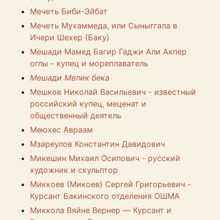
Мечеть Биби-Эйбат
Мечеть Мухаммеда, или Сыныггала в
Ичери Шехер (Баку)
Мешади Мамед Багир Гаджи Али Акпер
оглы - купец и мореплаватель
Мешади Мелик бека
Мешков Николай Васильевич - известный
российский купец, меценат и
общественный деятель
Меюхес Авраам
Мзареулов Константин Давидович
Микешин Михаил Осипович - русский
художник и скульптор
Миккоев (Микоев) Сергей Григорьевич -
Курсант Бакинского отделения ОШМА
Миккола Вяйне Вернер — Курсант и