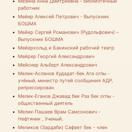
Мезина Анна Дмитриевна - библиотечный
работник
Мейер Алексей Петрович - Выпускник
БОШМА
Мейер Сергей Романович (Рудольфович) –
Выпускник БОШМА
Мейерхольд и Бакинский рабочий театр
Мейрер Георгий Александрович
Мейснер Альберт Александрович
Мелик-Асланов Худадат-бек Ага оглы -
учёный, министр путей сообщения АДР,
репрессирован
Мелик-Еганов Джавад бек Рза бек оглы -
общественный деятель
Мелик-Пашаев Врам Самсонович -
Нефтяник , Ученый.
Меликов (Зардаби) Сафвет бек - член