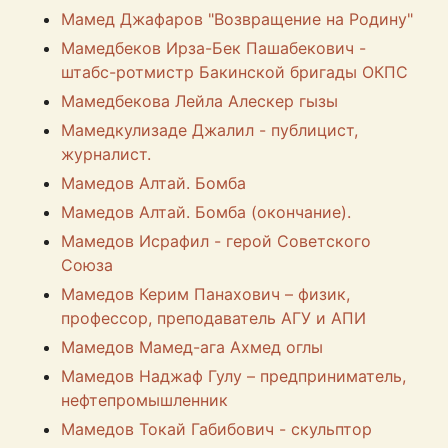
Мамед Джафаров "Возвращение на Родину"
Мамедбеков Ирза-Бек Пашабекович -
штабс-ротмистр Бакинской бригады ОКПС
Мамедбекова Лейла Алескер гызы
Мамедкулизаде Джалил - публицист,
журналист.
Мамедов Алтай. Бомба
Мамедов Алтай. Бомба (окончание).
Мамедов Исрафил - герой Советского
Союза
Мамедов Керим Панахович – физик,
профессор, преподаватель АГУ и АПИ
Мамедов Мамед-ага Ахмед оглы
Мамедов Наджаф Гулу – предприниматель,
нефтепромышленник
Мамедов Токай Габибович - скульптор