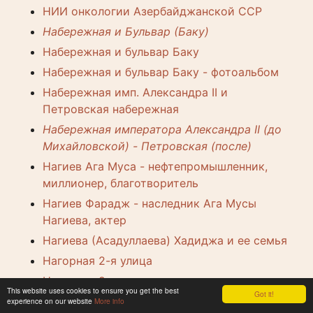
НИИ онкологии Азербайджанской ССР
Набережная и Бульвар (Баку)
Набережная и бульвар Баку
Набережная и бульвар Баку - фотоальбом
Набережная имп. Александра II и
Петровская набережная
Набережная императора Александра II (до
Михайловской) - Петровская (после)
Нагиев Ага Муса - нефтепромышленник,
миллионер, благотворитель
Нагиев Фарадж - наследник Ага Мусы
Нагиева, актер
Нагиева (Асадуллаева) Хадиджа и ее семья
Нагорная 2-я улица
Нагорная 9-я улица
This website uses cookies to ensure you get the best
Got it!
Нагорный парк - парк Кирова (Баку)
experience on our website
More info