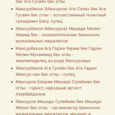
бек Ага Гусейн бек оглы
Мансурбеков (Мансуров) Ага Салах бек Ага
Гусейн бек оглы - потомственный почетный
гражданин Баку, купец
Мансурбеков (Мансуров) Мешади Мелик-
Мамед бек - основоположник бакинских
музыкальных меджлисов
Мансурбеков Ага Гаджи Керим бек Гаджи
Мелик-Мухаммед бек оглы -
землевладелец из рода Мансуровых
Мансурбеков Ага Гусейн бек Ага Гаджи
Мансур-хан бек оглы - купец
Мансуров Бахрам Мешади Сулейман бек
оглы - тарист, народный артист
Азербайджана
Мансуров Мешади Сулейман бек Мешади
Мелик бек оглы - организатор бакинских
музыкальных меджлисов, меценат и