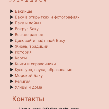
Ф
Х
Ц
Ч
Ш
Щ
Э
Ю
Я
►
Бакинцы
►
Баку в открытках и фотографиях
►
Баку и войны
►
Вокруг Баку
►
Всякое разное
►
Деловой и нефтяной Баку
►
Жизнь, традиции
►
История
►
Карты
►
Книги и справочники
►
Культура, наука, образование
►
Морской Баку
►
Религия
►
Улицы и дома
Контакты
Наш e-mail: info@ourbaku.com