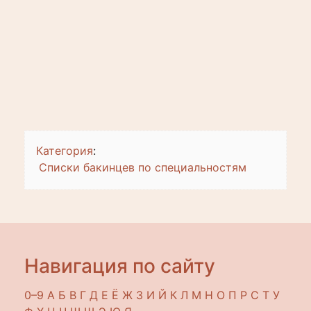
Категория
:
Списки бакинцев по специальностям
Навигация по сайту
0–9
A
Б
В
Г
Д
Е
Ё
Ж
З
И
Й
К
Л
М
Н
О
П
Р
С
Т
У