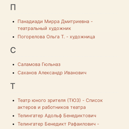
П
Панадиади Мирра Дмитриевна -
театральный художник
Погорелова Ольга Т. - художница
С
Саламова Гюльназ
Саханов Александр Иванович
Т
Театр юного зрителя (ТЮЗ) - Список
актеров и работников театра
Телингатер Адольф Бенедиктович
Телингатер Бенедикт Рафаилович -