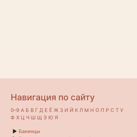
Навигация по сайту
0–9
A
Б
В
Г
Д
Е
Ё
Ж
З
И
Й
К
Л
М
Н
О
П
Р
С
Т
У
Ф
Х
Ц
Ч
Ш
Щ
Э
Ю
Я
►
Бакинцы