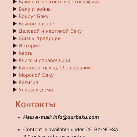
►
Баку в открытках и фотографиях
►
Баку и войны
►
Вокруг Баку
►
Всякое разное
►
Деловой и нефтяной Баку
►
Жизнь, традиции
►
История
►
Карты
►
Книги и справочники
►
Культура, наука, образование
►
Морской Баку
►
Религия
►
Улицы и дома
Контакты
Наш e-mail: info@ourbaku.com
Content is available under CC BY-NC-SA
3.0 unless otherwise noted.