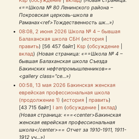
Ksp
(
обсуждение
|
вклад
)
(Новая страница:
«==Школа № 80 Ленинского района –
Покровская церковь-школа в
Раманах<ref>Тождественность шк...»)
08:08, 2 июня 2026
‎
Школа № 4 – бывшая
Балаханская школа СБН
(
история
|
править
) ‎
[56 457 байт]
‎
Ksp
(
обсуждение
|
вклад
)
(Новая страница: «==Школа № 4 –
бывшая Балаханская школа Съезда
Бакинских нефтепромышленников==
<gallery class="ce...»)
00:58, 13 мая 2026
‎
Бакинская женская
еврейская профессиональная школа
(продолжение 1)
(
история
|
править
)
[43 715 байт]
‎
I am
(
обсуждение
|
вклад
)
(Новая страница: «==<center>Бакинская
женская еврейская профессиональная
школа</center>== Отчет за 1910-1911, 1911-
1912 уч...»)