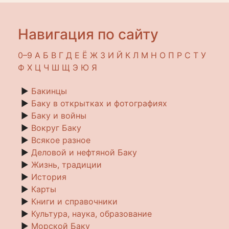
Навигация по сайту
0–9
A
Б
В
Г
Д
Е
Ё
Ж
З
И
Й
К
Л
М
Н
О
П
Р
С
Т
У
Ф
Х
Ц
Ч
Ш
Щ
Э
Ю
Я
►
Бакинцы
►
Баку в открытках и фотографиях
►
Баку и войны
►
Вокруг Баку
►
Всякое разное
►
Деловой и нефтяной Баку
►
Жизнь, традиции
►
История
►
Карты
►
Книги и справочники
►
Культура, наука, образование
►
Морской Баку