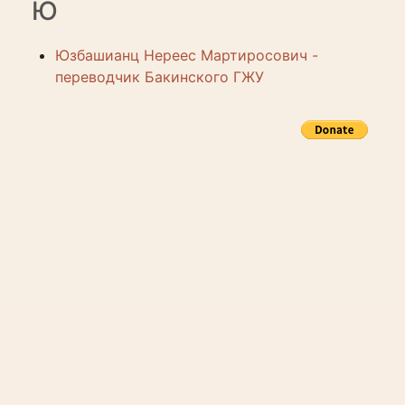
Ю
Юзбашианц Нереес Мартиросович -
переводчик Бакинского ГЖУ