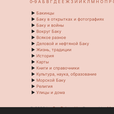
0–9
A
Б
В
Г
Д
Е
Ё
Ж
З
И
Й
К
Л
М
Н
О
П
Р
►
Бакинцы
►
Баку в открытках и фотографиях
►
Баку и войны
►
Вокруг Баку
►
Всякое разное
►
Деловой и нефтяной Баку
►
Жизнь, традиции
►
История
►
Карты
►
Книги и справочники
►
Культура, наука, образование
►
Морской Баку
►
Религия
►
Улицы и дома
© 2026 by
Our Baku e.V.
• Powered by
Med