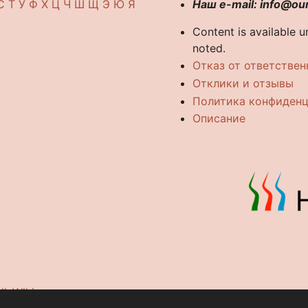
С
Т
У
Ф
Х
Ц
Ч
Ш
Щ
Э
Ю
Я
Наш e-mail: info@ou
Content is available 
noted.
Отказ от ответствен
Отклики и отзывы
Политика конфиден
Описание
iaWiki