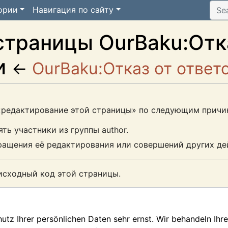
ории
Навигация по сайту
страницы OurBaku:Отк
и
←
OurBaku:Отказ от ответ
 «редактирование этой страницы» по следующим причи
ь участники из группы author.
ращения её редактирования или совершений других де
исходный код этой страницы.