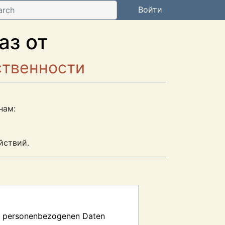
Войти
аз от
ственности
нам:
йствий.