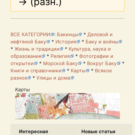
→ (разн.)
ВСЕ КАТЕГОРИИ
:
Бакинцы
*
Деловой и
нефтяной Баку
*
История
*
Баку и войны
*
Жизнь и традиции
*
Культура, наука и
образование
*
Религия
*
Фотографии и
открытки
*
Морской Баку
*
Вокруг Баку
*
Книги и справочники
*
Карты
*
Всякое
разное
*
Улицы и дома
Карты
Интересная
Новые статьи