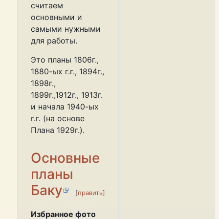
считаем
основными и
самыми нужными
для работы.
Это планы 1806г.,
1880-ых г.г., 1894г.,
1898г.,
1899г.,1912г., 1913г.
и начала 1940-ых
г.г. (на основе
Плана 1929г.).
Основные
планы
Баку
[
править
]
Избранное фото