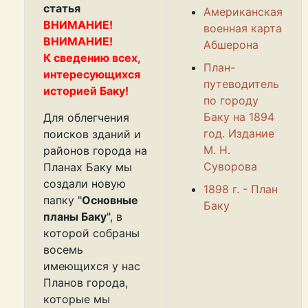
статья
Американская
ВНИМАНИЕ!
военная карта
ВНИМАНИЕ!
Абшерона
К сведению всех,
План-
интересующихся
путеводитель
историей Баку!
по городу
Баку на 1894
Для облегчения
год. Издание
поисков зданий и
М. Н.
районов города на
Суворова
Планах Баку мы
создали новую
1898 г. - План
папку "
Основные
Баку
планы Баку
", в
которой собраны
восемь
имеющихся у нас
Планов города,
которые мы