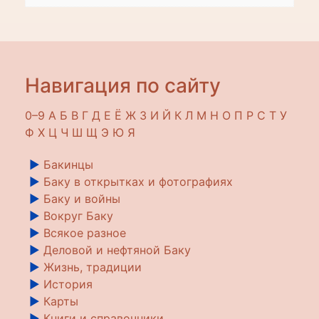
Навигация по сайту
0–9
A
Б
В
Г
Д
Е
Ё
Ж
З
И
Й
К
Л
М
Н
О
П
Р
С
Т
У
Ф
Х
Ц
Ч
Ш
Щ
Э
Ю
Я
►
Бакинцы
►
Баку в открытках и фотографиях
►
Баку и войны
►
Вокруг Баку
►
Всякое разное
►
Деловой и нефтяной Баку
►
Жизнь, традиции
►
История
►
Карты
►
Книги и справочники