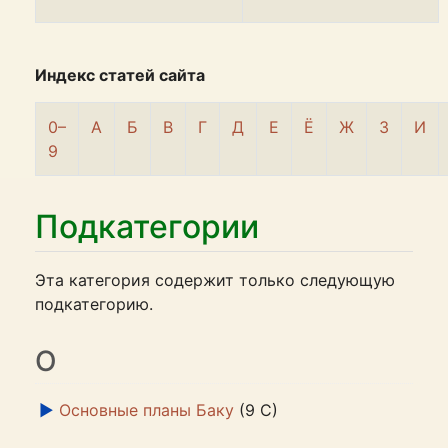
Индекс статей сайта
0–
A
Б
В
Г
Д
Е
Ё
Ж
З
И
9
Подкатегории
Эта категория содержит только следующую
подкатегорию.
О
►
Основные планы Баку
‎
(9 С)