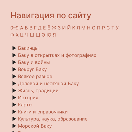
Навигация по сайту
0–9
A
Б
В
Г
Д
Е
Ё
Ж
З
И
Й
К
Л
М
Н
О
П
Р
С
Т
У
Ф
Х
Ц
Ч
Ш
Щ
Э
Ю
Я
►
Бакинцы
►
Баку в открытках и фотографиях
►
Баку и войны
►
Вокруг Баку
►
Всякое разное
►
Деловой и нефтяной Баку
►
Жизнь, традиции
►
История
►
Карты
►
Книги и справочники
►
Культура, наука, образование
►
Морской Баку