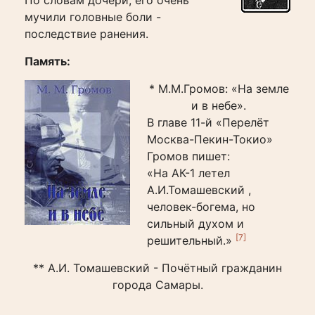
По словам дочери, его очень
мучили головные боли -
последствие ранения.
Память:
* М.М.Громов: «На земле
и в небе».
В главе 11-й «Перелёт
Москва-Пекин-Токио»
Громов пишет:
«На АК-1 летел
А.И.Томашевский ,
человек-богема, но
сильный духом и
[7]
решительный.»
** А.И. Томашевский - Почётный гражданин
города Самары.