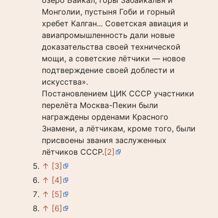
озеро Байкал, горы Забайкалья и
Монголии, пустыня Гоби и горный
хребет Калган... Советская авиация и
авиапромышленность дали новые
доказательства своей технической
мощи, а советские лётчики — новое
подтверждение своей доблести и
искусства».
Постановлением ЦИК СССР участники
перелёта Москва-Пекин были
награждены орденами Красного
Знамени, а лётчикам, кроме того, были
присвоены звания заслуженных
лётчиков СССР.
[2]
↑
[3]
↑
[4]
↑
[5]
↑
[6]