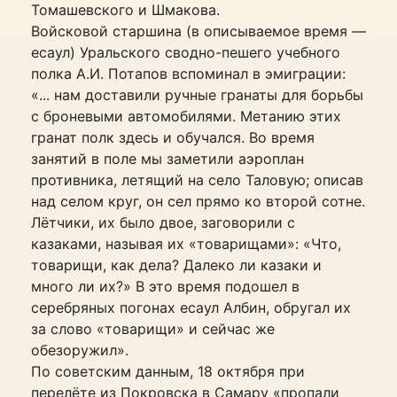
Томашевского и Шмакова.
Войсковой старшина (в описываемое время —
есаул) Уральского сводно-пешего учебного
полка А.И. Потапов вспоминал в эмиграции:
«... нам доставили ручные гранаты для борьбы
с броневыми автомобилями. Метанию этих
гранат полк здесь и обучался. Во время
занятий в поле мы заметили аэроплан
противника, летящий на село Таловую; описав
над селом круг, он сел прямо ко второй сотне.
Лётчики, их было двое, заговорили с
казаками, называя их «товарищами»: «Что,
товарищи, как дела? Далеко ли казаки и
много ли их?» В это время подошел в
серебряных погонах есаул Албин, обругал их
за слово «товарищи» и сейчас же
обезоружил».
По советским данным, 18 октября при
перелёте из Покровска в Самару «пропали