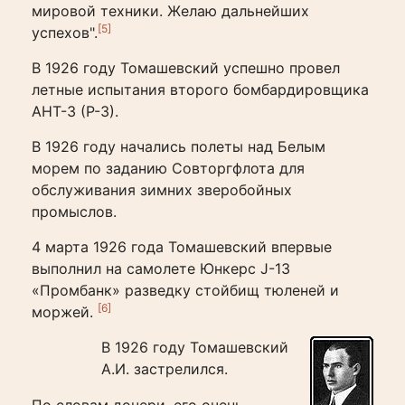
мировой техники. Желаю дальнейших
[5]
успехов".
В 1926 году Томашевский успешно провел
летные испытания второго бомбардировщика
АНТ-3 (Р-3).
В 1926 году начались полеты над Белым
морем по заданию Совторгфлота для
обслуживания зимних зверобойных
промыслов.
4 марта 1926 года Томашевский впервые
выполнил на самолете Юнкерс J-13
«Промбанк» разведку стойбищ тюленей и
[6]
моржей.
В 1926 году Томашевский
А.И. застрелился.