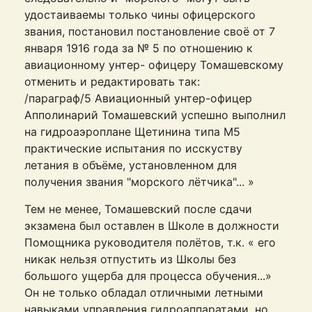
удостаиваемы только чины офицерского
звания, постановил постановление своё от 7
января 1916 года за № 5 по отношению к
авиационному унтер- офицеру Томашевскому
отменить и редактировать так:
/параграф/5 Авиационный унтер-офицер
Апполинарий Томашевский успешно выполнил
на гидроаэроплане Щетинина типа М5
практические испытания по исскуству
летания в объёме, установленном для
получения звания "морского лётчика"... »
Тем не менее, Томашевский после сдачи
экзамена был оставлен в Школе в должности
Помощника руководителя полётов, т.к. « его
никак нельзя отпустить из Школы без
большого ущерба для процесса обучения...»
Он не только обладал отличными летными
навыками управления гидроаппаратами, но