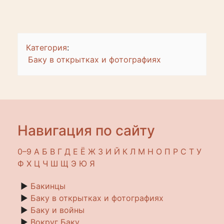
Категория
:
Баку в открытках и фотографиях
Навигация по сайту
0–9
A
Б
В
Г
Д
Е
Ё
Ж
З
И
Й
К
Л
М
Н
О
П
Р
С
Т
У
Ф
Х
Ц
Ч
Ш
Щ
Э
Ю
Я
►
Бакинцы
►
Баку в открытках и фотографиях
►
Баку и войны
►
Вокруг Баку