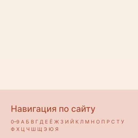
Навигация по сайту
0–9
A
Б
В
Г
Д
Е
Ё
Ж
З
И
Й
К
Л
М
Н
О
П
Р
С
Т
У
Ф
Х
Ц
Ч
Ш
Щ
Э
Ю
Я