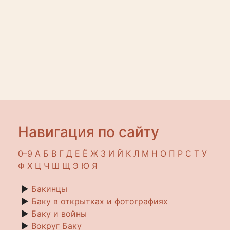
Навигация по сайту
0–9
A
Б
В
Г
Д
Е
Ё
Ж
З
И
Й
К
Л
М
Н
О
П
Р
С
Т
У
Ф
Х
Ц
Ч
Ш
Щ
Э
Ю
Я
►
Бакинцы
►
Баку в открытках и фотографиях
►
Баку и войны
►
Вокруг Баку