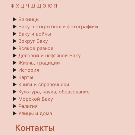
Ф
Х
Ц
Ч
Ш
Щ
Э
Ю
Я
►
Бакинцы
►
Баку в открытках и фотографиях
►
Баку и войны
►
Вокруг Баку
►
Всякое разное
►
Деловой и нефтяной Баку
►
Жизнь, традиции
►
История
►
Карты
►
Книги и справочники
►
Культура, наука, образование
►
Морской Баку
►
Религия
►
Улицы и дома
Контакты