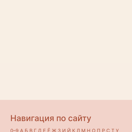
Навигация по сайту
0–9
A
Б
В
Г
Д
Е
Ё
Ж
З
И
Й
К
Л
М
Н
О
П
Р
С
Т
У