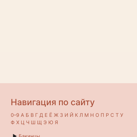
Навигация по сайту
0–9
A
Б
В
Г
Д
Е
Ё
Ж
З
И
Й
К
Л
М
Н
О
П
Р
С
Т
У
Ф
Х
Ц
Ч
Ш
Щ
Э
Ю
Я
►
Бакинцы