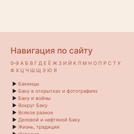
Навигация по сайту
0–9
A
Б
В
Г
Д
Е
Ё
Ж
З
И
Й
К
Л
М
Н
О
П
Р
С
Т
У
Ф
Х
Ц
Ч
Ш
Щ
Э
Ю
Я
►
Бакинцы
►
Баку в открытках и фотографиях
►
Баку и войны
►
Вокруг Баку
►
Всякое разное
►
Деловой и нефтяной Баку
►
Жизнь, традиции
►
История